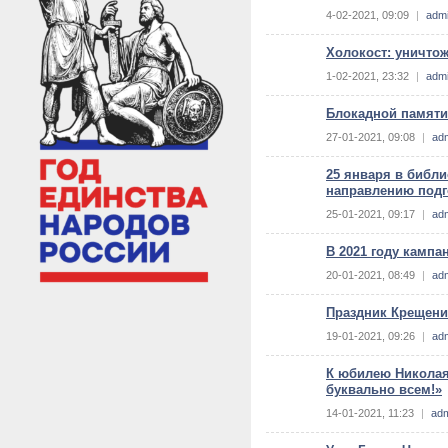
4-02-2021, 09:09
|
adm
Холокост: уничтож
1-02-2021, 23:32
|
adm
Блокадной памяти
27-01-2021, 09:08
|
ad
25 января в библ
направлению подг
25-01-2021, 09:17
|
ad
В 2021 году кампа
20-01-2021, 08:49
|
ad
Праздник Крещени
19-01-2021, 09:26
|
ad
К юбилею Николая
буквально всем!»
14-01-2021, 11:23
|
ad