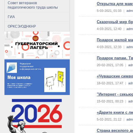
Совет ветеранов
Открытка для ма
педагогического труда школы
5-03-2021, 01:33
|
adm
ГИА
Сказочный мир бр
ОРКСЭ/ОДНКНР
4-03-2021, 12:40
|
adm
Подарок милой м
4-03-2021, 12:33
|
adm
Подарок папам. Т
20-02-2021, 17:05
|
ad
«Чувашские симво
18-02-2021, 17:47
|
ad
"Интернет - секью
15-02-2021, 00:23
|
ad
«Дарите книги с л
5-02-2021, 21:12
|
adm
Страна веселого д