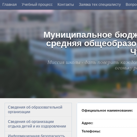
Главная
Учебный процесс
Контакты
Заявка тех специалисту
Вопро
Муниципальное бюдж
средняя общеобразо
Ч
Миссия школы - дать поверить каждому
огоньку 
Сведения об образовательной
Официальное наименование:
организации
Сведения об организации
Адрес:
отдыха детей и их оздоровлении
Телефоны:
Информационная безопасность