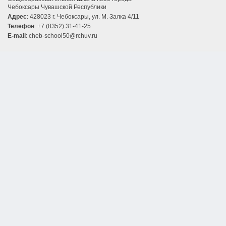
Чебоксары Чувашской Республики
Адрес
: 428023 г. Чебоксары, ул. М. Залка 4/11
Телефон
: +7 (8352) 31-41-25
E-mail
: cheb-school50@rchuv.ru