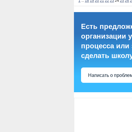
1
...
18
19
20
21
22
23
24
25
26
2
Есть предлож
организации 
процесса или 
сделать школ
Написать о пробле