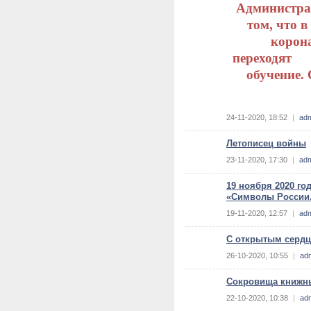
Администра
том, что 
корон
переходят с 
обучение.
Подробная ин
24-11-2020, 18:52
|
ad
обучение"
Летописец войны
23-11-2020, 17:30
|
ad
19 ноября 2020 г
«Символы России.
19-11-2020, 12:57
|
ad
С открытым сердц
26-10-2020, 10:55
|
ad
Сокровища книжн
22-10-2020, 10:38
|
ad