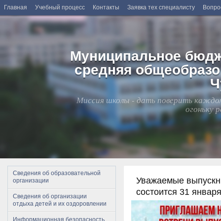
Главная
Учебный процесс
Контакты
Заявка тех специалисту
Вопро
Муниципальное бюдж
средняя общеобразо
Ч
Миссия школы - дать поверить каждому
огоньку 
Сведения об образовательной
Уважаемые выпускни
организации
состоится 31 января
Сведения об организации
отдыха детей и их оздоровлении
Информационная безопасность