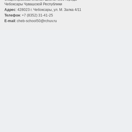
Чебоксары Чувашской Республики
Адрес
: 428023 г. Чебоксары, ул. М. Залка 4/11
Телефон
: +7 (8352) 31-41-25
E-mail
: cheb-school50@rchuv.ru