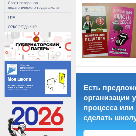
Совет ветеранов
педагогического труда школы
ГИА
ОРКСЭ/ОДНКНР
Есть предлож
организации 
процесса или 
сделать школ