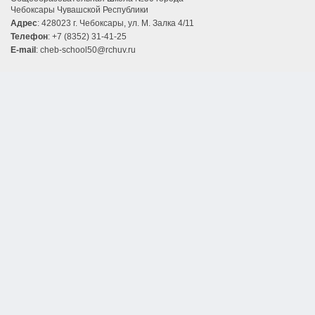
Чебоксары Чувашской Республики
Адрес
: 428023 г. Чебоксары, ул. М. Залка 4/11
Телефон
: +7 (8352) 31-41-25
E-mail
: cheb-school50@rchuv.ru