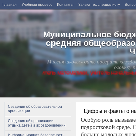
Главная
Учебный процесс
Контакты
Заявка тех специалисту
Вопро
Муниципальное бюдж
средняя общеобразо
Ч
Миссия школы - дать поверить каждому
огоньку 
уются учитель математики, учитель начальных класс
Сведения об образовательной
Цифры и факты о н
организации
Особую роль вызывае
Сведения об организации
отдыха детей и их оздоровлении
подростковой среде. 
больше молодых людей
Информационная безопасность