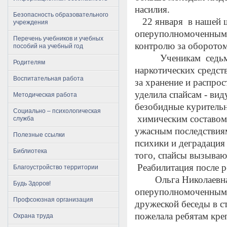
насилия.
Безопасность образовательного
22 января в нашей 
учреждения
оперуполномоченным 
Перечень учебников и учебных
контролю за оборото
пособий на учебный год
Ученикам седьмых к
Родителям
наркотических средст
Воспитательная работа
за хранение и распро
уделила спайсам - ви
Методическая работа
безобидные курительн
Социально – психологическая
химическим составом,
служба
ужасным последствиям
Полезные ссылки
психики и деградация
Библиотека
того, спайсы вызываю
Реабилитация после р
Благоустройство территории
Ольга Николаевна вы
Будь Здоров!
оперуполномоченными
Профсоюзная организация
дружеской беседы в с
пожелала ребятам кре
Охрана труда