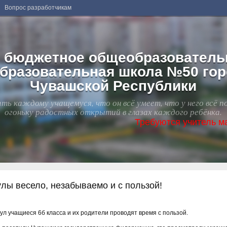
Вопрос разработчикам
 бюджетное общеобразователь
бразовательная школа №50 го
Чувашской Республики
ть каждому учащемуся, что он всё умеет, что у него всё п
огоньку радостных открытий в глазах каждого ребёнка.
Требуются учитель математики,
лы весело, незабываемо и с пользой!
ул учащиеся 6б класса и их родители проводят время с пользой.