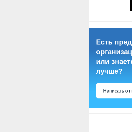
Есть пре
организац
или знает
лучше?
Написать о 