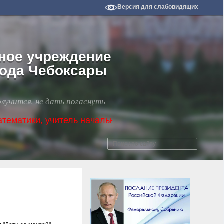
Версия для слабовидящих
ное учреждение
рода Чебоксары
олучится, не дать погаснуть
 учитель начальных классов, социальный педагог! Д