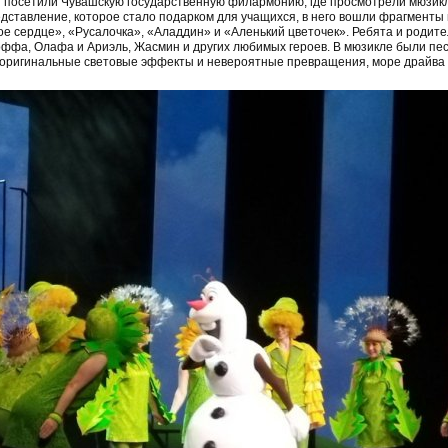
и посетили Чувашскую государственную филармонию, где просмотрели мюзикл 
ставление, которое стало подарком для учащихся, в него вошли фрагменты 
ое сердце», «Русалочка», «Аладдин» и «Аленький цветочек». Ребята и родит
оффа, Олафа и Ариэль, Жасмин и других любимых героев. В мюзикле были пес
 оригинальные световые эффекты и невероятные превращения, море драйва