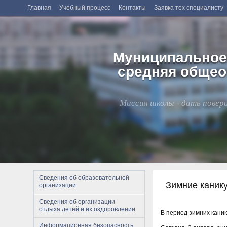
Главная
Учебный процесс
Контакты
Заявка тех специалисту
Муниципальное
средняя общео
Миссия школы - дать повери
Сведения об образовательной
Зимние канику
организации
Сведения об организации
отдыха детей и их оздоровлении
В период зимних каник
Информационная безопасность