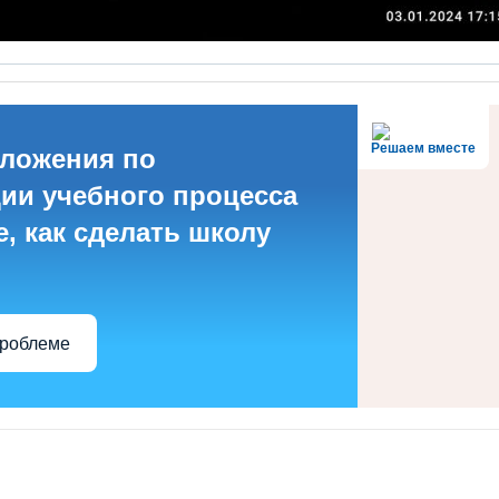
Решаем вместе
дложения по
ии учебного процесса
е, как сделать школу
проблеме