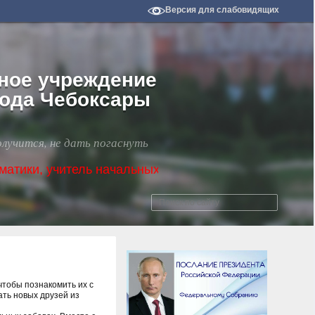
Версия для слабовидящих
ное учреждение
рода Чебоксары
олучится, не дать погаснуть
чальных классов, социальный педагог! Для обучающи
чтобы познакомить их с
ать новых друзей из