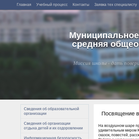
Главная
Учебный процесс
Контакты
Заявка тех специалисту
Муниципальное
средняя общео
Миссия школы - дать повери
Сведения об образовательной
Посвящение в 
организации
Сведения об организации
На воздушном шаре при
отдыха детей и их оздоровлении
удивительным миром Кн
сказок, повестей, расс
Информационная безопасность