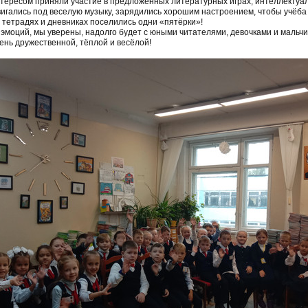
нтересом приняли участие в предложенных литературных играх, интеллектуал
вигались под веселую музыку, зарядились хорошим настроением, чтобы учёба
в тетрадях и дневниках поселились одни «пятёрки»!
эмоций, мы уверены, надолго будет с юными читателями, девочками и мальчи
ень дружественной, тёплой и весёлой!