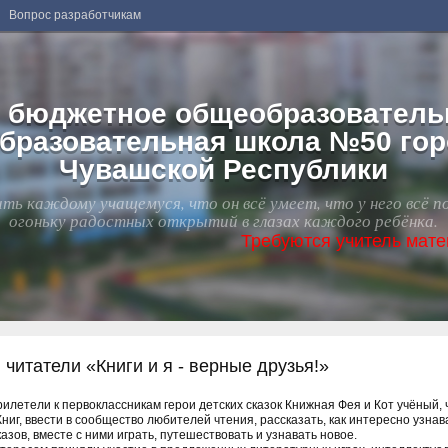
Вопрос разработчикам
 бюджетное общеобразователь
бразовательная школа №50 го
Чувашской Республики
ть каждому учащемуся, что он всё умеет, что у него всё п
огоньку радостных открытий в глазах каждого ребёнка.
Требуются учитель математики, учитель на
читатели «Книги и я - верные друзья!»
летели к первоклассникам герои детских сказок Книжная Фея и Кот учёный, 
иг, ввести в сообщество любителей чтения, рассказать, как интересно узнав
казов, вместе с ними играть, путешествовать и узнавать новое.